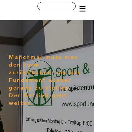
Startseite
Termin buchen
Manchmal muss man
den Turm
zurückbauen, um das
Fundament wieder
gerade zu stellen.
Der Betrieb geht
weiter.